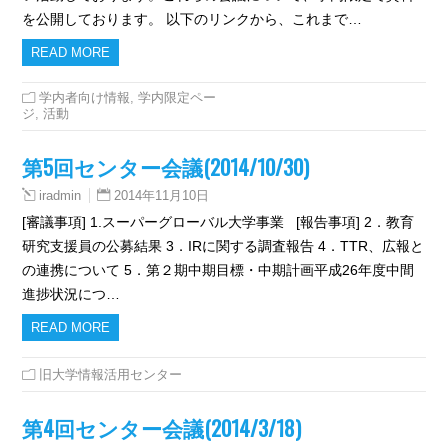
を公開しております。 以下のリンクから、これまで…
READ MORE
学内者向け情報
,
学内限定ペー
ジ
,
活動
第5回センター会議(2014/10/30)
2014年11月10日
iradmin
[審議事項] 1.スーパーグローバル大学事業 [報告事項] 2．教育
研究支援員の公募結果 3．IRに関する調査報告 4．TTR、広報と
の連携について 5．第２期中期目標・中期計画平成26年度中間
進捗状況につ…
READ MORE
旧大学情報活用センター
第4回センター会議(2014/3/18)